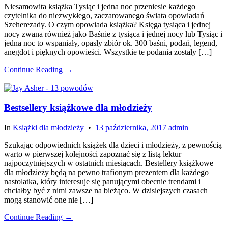
Niesamowita książka Tysiąc i jedna noc przeniesie każdego
czytelnika do niezwykłego, zaczarowanego świata opowiadań
Szeherezady. O czym opowiada książka? Księga tysiąca i jednej
nocy zwana również jako Baśnie z tysiąca i jednej nocy lub Tysiąc i
jedna noc to wspaniały, opasły zbiór ok. 300 baśni, podań, legend,
anegdot i pięknych opowieści. Wszystkie te podania zostały […]
Continue Reading →
Bestsellery książkowe dla młodzieży
In
Książki dla młodzieży
•
13 października, 2017
admin
Szukając odpowiednich książek dla dzieci i młodzieży, z pewnością
warto w pierwszej kolejności zapoznać się z listą lektur
najpoczytniejszych w ostatnich miesiącach. Bestellery książkowe
dla młodzieży będą na pewno trafionym prezentem dla każdego
nastolatka, który interesuje się panującymi obecnie trendami i
chciałby być z nimi zawsze na bieżąco. W dzisiejszych czasach
mogą stanowić one nie […]
Continue Reading →