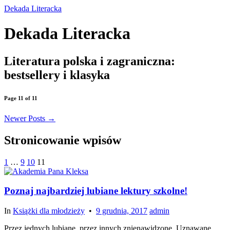
Dekada Literacka
Dekada Literacka
Literatura polska i zagraniczna:
bestsellery i klasyka
Page 11 of 11
Newer Posts
→
Stronicowanie wpisów
1
…
9
10
11
Poznaj najbardziej lubiane lektury szkolne!
In
Książki dla młodzieży
•
9 grudnia, 2017
admin
Przez jednych lubiane, przez innych znienawidzone. Uznawane