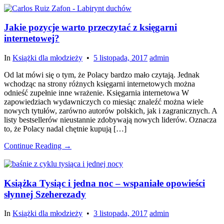
Jakie pozycje warto przeczytać z księgarni
internetowej?
In
Książki dla młodzieży
•
5 listopada, 2017
admin
Od lat mówi się o tym, że Polacy bardzo mało czytają. Jednak
wchodząc na strony różnych księgarni internetowych można
odnieść zupełnie inne wrażenie. Księgarnia internetowa W
zapowiedziach wydawniczych co miesiąc znaleźć można wiele
nowych tytułów, zarówno autorów polskich, jak i zagranicznych. A
listy bestsellerów nieustannie zdobywają nowych liderów. Oznacza
to, że Polacy nadal chętnie kupują […]
Continue Reading →
Książka Tysiąc i jedna noc – wspaniałe opowieści
słynnej Szeherezady
In
Książki dla młodzieży
•
3 listopada, 2017
admin