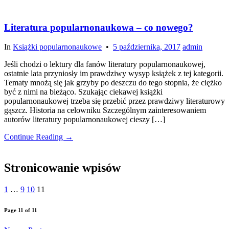
Literatura popularnonaukowa – co nowego?
In
Książki popularnonaukowe
•
5 października, 2017
admin
Jeśli chodzi o lektury dla fanów literatury popularnonaukowej,
ostatnie lata przyniosły im prawdziwy wysyp książek z tej kategorii.
Tematy mnożą się jak grzyby po deszczu do tego stopnia, że ciężko
być z nimi na bieżąco. Szukając ciekawej książki
popularnonaukowej trzeba się przebić przez prawdziwy literaturowy
gąszcz. Historia na celowniku Szczególnym zainteresowaniem
autorów literatury popularnonaukowej cieszy […]
Continue Reading →
Stronicowanie wpisów
1
…
9
10
11
Page 11 of 11