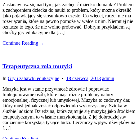
Zastanawiasz się nad tym, jak zachęcić dziecko do nauki? Problem
z zachęceniem dziecka do nauki to problem, który można określić
jako pojawiający się stosunkowo często. Co więcej, raczej nie ma
rozwiązania, które na pewno pomoże w walce z nim. Niemniej nie
oznacza to tego, że nie wolno próbować. Dobrym przykładem są
choćby gry edukacyjne dla […]
Continue Reading →
Terapeutyczna rola muzyki
In
Gry i zabawki edukacyjne
•
18 czerwca, 2018
admin
Muzyka jest w stanie przywracać zdrowie i poprawiać
funkcjonowanie osób, które mają różne problemy natury
emocjonalnej, fizycznej lub umysłowej. Muzyka to cudowny dar,
który musi jednak zostać odpowiednio wykorzystany. Sztuka w
służbie ludziom Dziedzina, która zajmuje się muzyką jako środkiem
terapeutycznym, to właśnie muzykoterapia. Z jej dobrodziejstw
codziennie korzystają tysiące ludzi. Leczniczy wpływ dźwięków na
[…]
Continue Reading →