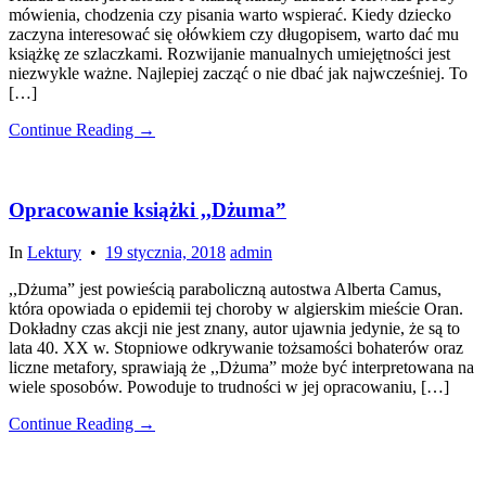
mówienia, chodzenia czy pisania warto wspierać. Kiedy dziecko
zaczyna interesować się ołówkiem czy długopisem, warto dać mu
książkę ze szlaczkami. Rozwijanie manualnych umiejętności jest
niezwykle ważne. Najlepiej zacząć o nie dbać jak najwcześniej. To
[…]
Continue Reading →
Opracowanie książki ,,Dżuma”
In
Lektury
•
19 stycznia, 2018
admin
,,Dżuma” jest powieścią paraboliczną autostwa Alberta Camus,
która opowiada o epidemii tej choroby w algierskim mieście Oran.
Dokładny czas akcji nie jest znany, autor ujawnia jedynie, że są to
lata 40. XX w. Stopniowe odkrywanie tożsamości bohaterów oraz
liczne metafory, sprawiają że ,,Dżuma” może być interpretowana na
wiele sposobów. Powoduje to trudności w jej opracowaniu, […]
Continue Reading →