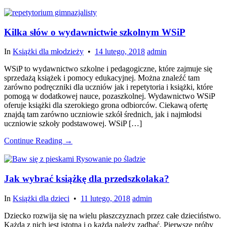
Kilka słów o wydawnictwie szkolnym WSiP
In
Książki dla młodzieży
•
14 lutego, 2018
admin
WSiP to wydawnictwo szkolne i pedagogiczne, które zajmuje się
sprzedażą książek i pomocy edukacyjnej. Można znaleźć tam
zarówno podręczniki dla uczniów jak i repetytoria i książki, które
pomogą w dodatkowej nauce, pozaszkolnej. Wydawnictwo WSiP
oferuje książki dla szerokiego grona odbiorców. Ciekawą ofertę
znajdą tam zarówno uczniowie szkół średnich, jak i najmłodsi
uczniowie szkoły podstawowej. WSiP […]
Continue Reading →
Jak wybrać książkę dla przedszkolaka?
In
Książki dla dzieci
•
11 lutego, 2018
admin
Dziecko rozwija się na wielu płaszczyznach przez całe dzieciństwo.
Każda z nich jest istotna i o każdą należy zadbać. Pierwsze próby