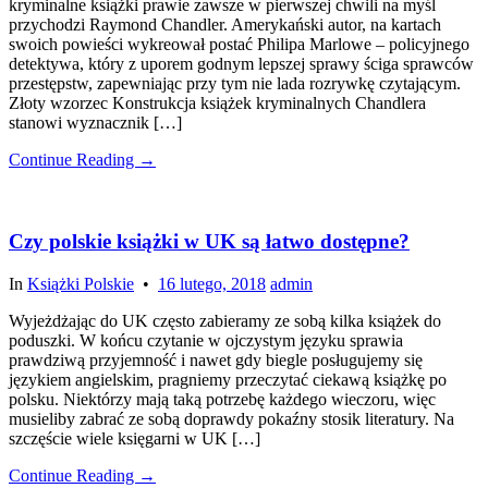
kryminalne książki prawie zawsze w pierwszej chwili na myśl
przychodzi Raymond Chandler. Amerykański autor, na kartach
swoich powieści wykreował postać Philipa Marlowe – policyjnego
detektywa, który z uporem godnym lepszej sprawy ściga sprawców
przestępstw, zapewniając przy tym nie lada rozrywkę czytającym.
Złoty wzorzec Konstrukcja książek kryminalnych Chandlera
stanowi wyznacznik […]
Continue Reading →
Czy polskie książki w UK są łatwo dostępne?
In
Książki Polskie
•
16 lutego, 2018
admin
Wyjeżdżając do UK często zabieramy ze sobą kilka książek do
poduszki. W końcu czytanie w ojczystym języku sprawia
prawdziwą przyjemność i nawet gdy biegle posługujemy się
językiem angielskim, pragniemy przeczytać ciekawą książkę po
polsku. Niektórzy mają taką potrzebę każdego wieczoru, więc
musieliby zabrać ze sobą doprawdy pokaźny stosik literatury. Na
szczęście wiele księgarni w UK […]
Continue Reading →