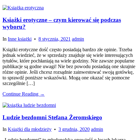
Książki erotyczne – czym kierować się podczas
wyboru?
In
Inne książki
•
8 stycznia, 2021
admin
Książki erotyczne dość często posiadają bardzo złe opinie. Trzeba
jednak wiedzieć, że w sprzedaży znajduje się wiele interesujących
tytułów, które pochłaniają na wiele godziny. Nie zawsze popularne
publikacje są godne uwagi! Nie bez powodu posiadają one skrajnie
różne opinie. Jeśli chcesz rozsądnie zainwestować swoją gotówkę,
to sprawdź poniższe wskazówki. Mogą one okazać się pomocne
szczególnie […]
Continue Reading →
Ludzie bezdomni Stefana Żeromskiego
In
Książki dla młodzieży
•
3 grudnia, 2020
admin
„Ludzie bezdomni” to młodopolska opowieść o losach lekarza,