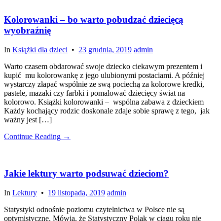
Kolorowanki – bo warto pobudzać dziecięcą
wyobraźnię
In
Książki dla dzieci
•
23 grudnia, 2019
admin
Warto czasem obdarować swoje dziecko ciekawym prezentem i
kupić mu kolorowankę z jego ulubionymi postaciami. A później
wystarczy złapać wspólnie ze swą pociechą za kolorowe kredki,
pastele, mazaki czy farbki i pomalować dziecięcy świat na
kolorowo. Książki kolorowanki – wspólna zabawa z dzieckiem
Każdy kochający rodzic doskonale zdaje sobie sprawę z tego, jak
ważny jest […]
Continue Reading →
Jakie lektury warto podsuwać dzieciom?
In
Lektury
•
19 listopada, 2019
admin
Statystyki odnośnie poziomu czytelnictwa w Polsce nie są
optymistyczne. Mówią, że Statystyczny Polak w ciągu roku nie