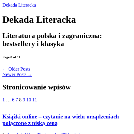
Dekada Literacka
Dekada Literacka
Literatura polska i zagraniczna:
bestsellery i klasyka
Page 8 of 11
←
Older Posts
Newer Posts
→
Stronicowanie wpisów
1
…
6
7
8
9
10
11
Książki online – czytanie na wielu urządzeniach
połączone z niską ceną