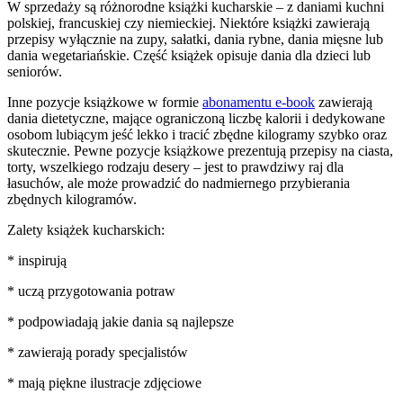
W sprzedaży są różnorodne książki kucharskie – z daniami kuchni
polskiej, francuskiej czy niemieckiej. Niektóre książki zawierają
przepisy wyłącznie na zupy, sałatki, dania rybne, dania mięsne lub
dania wegetariańskie. Część książek opisuje dania dla dzieci lub
seniorów.
Inne pozycje książkowe w formie
abonamentu e-book
zawierają
dania dietetyczne, mające ograniczoną liczbę kalorii i dedykowane
osobom lubiącym jeść lekko i tracić zbędne kilogramy szybko oraz
skutecznie. Pewne pozycje książkowe prezentują przepisy na ciasta,
torty, wszelkiego rodzaju desery – jest to prawdziwy raj dla
łasuchów, ale może prowadzić do nadmiernego przybierania
zbędnych kilogramów.
Zalety książek kucharskich:
* inspirują
* uczą przygotowania potraw
* podpowiadają jakie dania są najlepsze
* zawierają porady specjalistów
* mają piękne ilustracje zdjęciowe