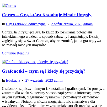
Cortex – Gra, która Kształtuje Młode Umysły
In
Gry i zabawki edukacyjne
•
2 października, 2023
admin
Cortex, ta intrygująca gra, to klucz do rozwijania potencjału
intelektualnego u dzieci w sposób zabawny i angażujący. Dzisiaj
zagłębimy się w świat Cortexu, aby zrozumieć, jak ta gra wpływa
na rozwój młodych umysłów.
Continue Reading →
Grafonotki – czym są i kiedy się przydają?
In
Edukacja
•
27 września, 2023
admin
Grafonotki są niczym innym jak notatkami graficznymi. To prosty, a
zarazem dla wielu skuteczny sposób zapisywania informacji przy
użyciu symboli, diagramów, rysunków i pozostałych elementów
wizualnych. Notatki graficzne mogą stanowić alternatywę dla
zwykłego tekstu. Dzięki nim w zrozumiały sposób przedstawia się