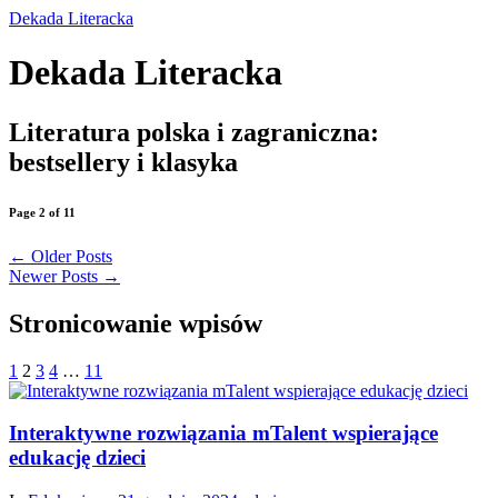
Dekada Literacka
Dekada Literacka
Literatura polska i zagraniczna:
bestsellery i klasyka
Page 2 of 11
←
Older Posts
Newer Posts
→
Stronicowanie wpisów
1
2
3
4
…
11
Interaktywne rozwiązania mTalent wspierające
edukację dzieci