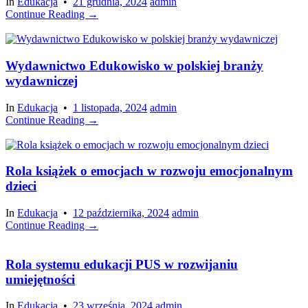
In
Edukacja
•
21 grudnia, 2024
admin
Continue Reading →
Wydawnictwo Edukowisko w polskiej branży
wydawniczej
In
Edukacja
•
1 listopada, 2024
admin
Continue Reading →
Rola książek o emocjach w rozwoju emocjonalnym
dzieci
In
Edukacja
•
12 października, 2024
admin
Continue Reading →
Rola systemu edukacji PUS w rozwijaniu
umiejętności
In
Edukacja
•
23 września, 2024
admin